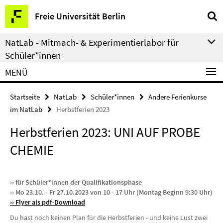
Springe
Service-
Freie Universität Berlin
direkt
Navigation
zu
NatLab - Mitmach- & Experimentierlabor für
Inhalt
Schüler*innen
MENÜ
Startseite
NatLab
Schüler*innen
Andere Ferienkurse
im NatLab
Herbstferien 2023
Herbstferien 2023: UNI AUF PROBE
CHEMIE
›› für Schüler*innen der Qualifikationsphase
›› Mo 23.10. - Fr 27.10.2023 von 10 - 17 Uhr (Montag Beginn 9:30 Uhr)
››
Flyer als pdf-Download
Du hast noch keinen Plan für die Herbstferien - und keine Lust zwei