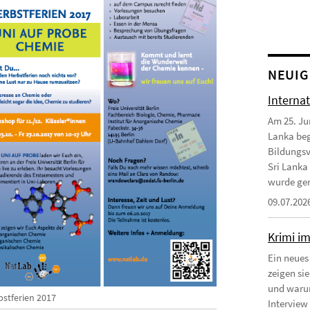
NEUIG
Interna
Am 25. Ju
Lanka beg
Bildungsv
Sri Lanka
wurde gem
09.07.202
Krimi i
Ein neues
zeigen si
und warum
bstferien 2017
Interview 