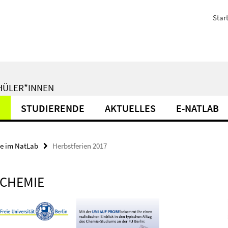
Start
CHÜLER*INNEN
N
STUDIERENDE
AKTUELLES
E-NATLAB
se im NatLab
Herbstferien 2017
E CHEMIE