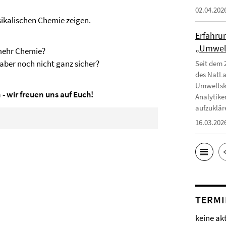
02.04.202
ikalischen Chemie zeigen.
Erfahru
„Umwelt
 mehr Chemie?
aber noch nicht ganz sicher?
Seit dem 
des NatLa
Umweltska
 -
wir freuen uns auf Euch!
Analytike
aufzuklär
16.03.202
TERMI
keine ak