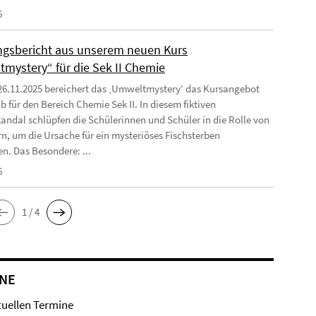
6
ngsbericht aus unserem neuen Kurs
mystery“ für die Sek II Chemie
26.11.2025 bereichert das ‚Umweltmystery‘ das Kursangebot
b für den Bereich Chemie Sek II. In diesem fiktiven
ndal schlüpfen die Schülerinnen und Schüler in die Rolle von
rn, um die Ursache für ein mysteriöses Fischsterben
en. Das Besondere: ...
6
1 / 4
NE
tuellen Termine