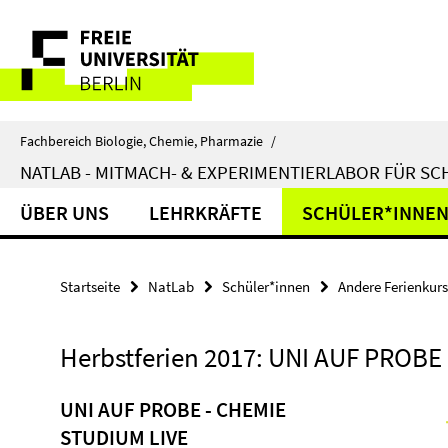
Springe
Service-
direkt
zu
Navigation
Inhalt
Fachbereich Biologie, Chemie, Pharmazie
/
NATLAB - MITMACH- & EXPERIMENTIERLABOR FÜR S
ÜBER UNS
LEHRKRÄFTE
SCHÜLER*INNE
Startseite
NatLab
Schüler*innen
Andere Ferienkur
Herbstferien 2017: UNI AUF PROB
UNI AUF PROBE - CHEMIE
STUDIUM LIVE