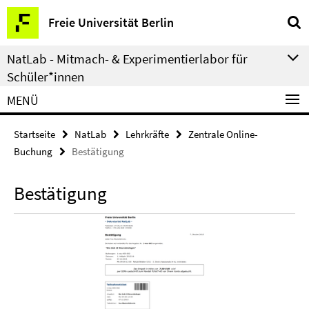
Springe
Service-
Freie Universität Berlin
direkt
Navigation
zu
NatLab - Mitmach- & Experimentierlabor für
Inhalt
Schüler*innen
MENÜ
Startseite
NatLab
Lehrkräfte
Zentrale Online-
Buchung
Bestätigung
Bestätigung