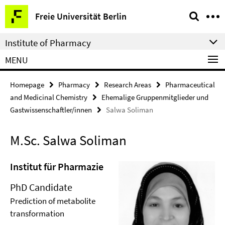
Springe
Service
Freie Universität Berlin
direkt
Navigation
zu
Institute of Pharmacy
Inhalt
MENU
Homepage
Pharmacy
Research Areas
Pharmaceutical
and Medicinal Chemistry
Ehemalige Gruppenmitglieder und
Gastwissenschaftler/innen
Salwa Soliman
M.Sc. Salwa Soliman
Institut für Pharmazie
PhD Candidate
Prediction of metabolite
transformation