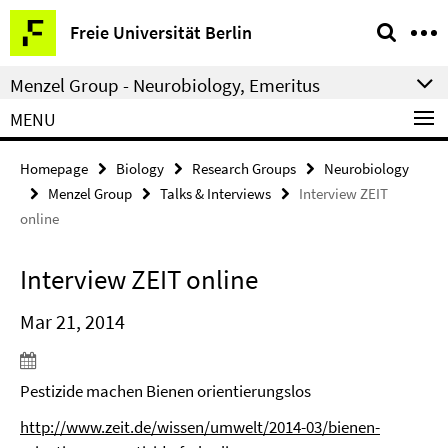
Springe
Service
Freie Universität Berlin
direkt
Navigation
zu
Menzel Group - Neurobiology, Emeritus
Inhalt
MENU
Homepage
Biology
Research Groups
Neurobiology
Menzel Group
Talks & Interviews
Interview ZEIT
online
Interview ZEIT online
Mar 21, 2014
Pestizide machen Bienen orientierungslos
http://www.zeit.de/wissen/umwelt/2014-03/bienen-