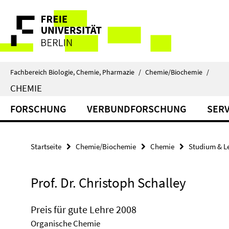
Springe
Service-
direkt
zu
Navigation
Inhalt
Fachbereich Biologie, Chemie, Pharmazie
/
Chemie/Biochemie
/
CHEMIE
FORSCHUNG
VERBUNDFORSCHUNG
SERV
Startseite
Chemie/Biochemie
Chemie
Studium & L
Prof. Dr. Christoph Schalley
Preis für gute Lehre 2008
Organische Chemie