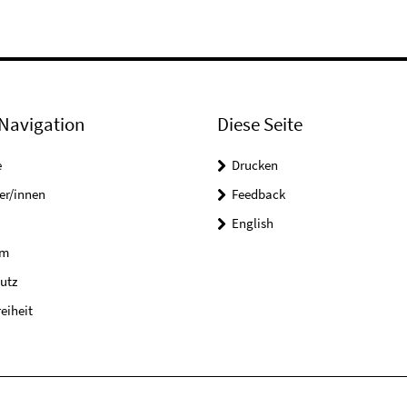
Navigation
Diese Seite
e
Drucken
er/innen
Feedback
English
um
utz
reiheit