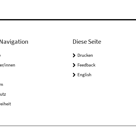
Navigation
Diese Seite
e
Drucken
er/innen
Feedback
English
um
utz
reiheit