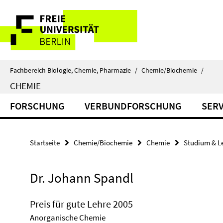
Springe
Service-
direkt
zu
Navigation
Inhalt
Fachbereich Biologie, Chemie, Pharmazie
/
Chemie/Biochemie
/
CHEMIE
FORSCHUNG
VERBUNDFORSCHUNG
SERV
Startseite
Chemie/Biochemie
Chemie
Studium & L
Dr. Johann Spandl
Preis für gute Lehre 2005
Anorganische Chemie