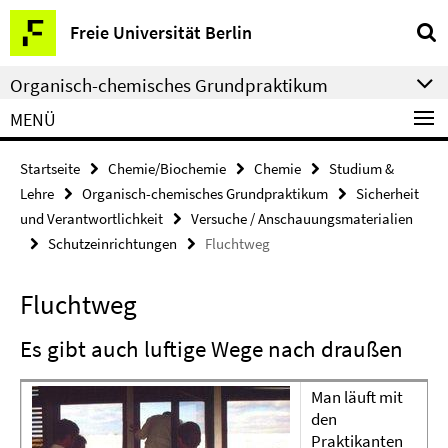
Springe
Service-
Freie Universität Berlin
direkt
Navigation
zu
Organisch-chemisches Grundpraktikum
Inhalt
MENÜ
Startseite
Chemie/Biochemie
Chemie
Studium &
Lehre
Organisch-chemisches Grundpraktikum
Sicherheit
und Verantwortlichkeit
Versuche / Anschauungsmaterialien
Schutzeinrichtungen
Fluchtweg
Fluchtweg
Es gibt auch luftige Wege nach draußen
Man läuft mit
den
Praktikanten