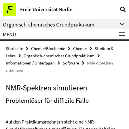
Springe
Service-
Freie Universität Berlin
direkt
Navigation
zu
Organisch-chemisches Grundpraktikum
Inhalt
MENÜ
Startseite
Chemie/Biochemie
Chemie
Studium &
Lehre
Organisch-chemisches Grundpraktikum
Informationen / Unterlagen
Software
NMR-Spektren
simulieren
NMR-Spektren simulieren
Problemlöser für diffizile Fälle
Auf den Praktikumsrechnern steht eine NMR-