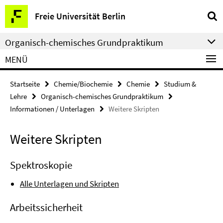
Springe
Service-
Freie Universität Berlin
direkt
Navigation
zu
Organisch-chemisches Grundpraktikum
Inhalt
MENÜ
Startseite
Chemie/Biochemie
Chemie
Studium &
Lehre
Organisch-chemisches Grundpraktikum
Informationen / Unterlagen
Weitere Skripten
Weitere Skripten
Spektroskopie
Alle Unterlagen und Skripten
Arbeitssicherheit