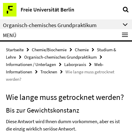
Springe
Service-
Freie Universität Berlin
direkt
Navigation
zu
Organisch-chemisches Grundpraktikum
Inhalt
MENÜ
Startseite
Chemie/Biochemie
Chemie
Studium &
Lehre
Organisch-chemisches Grundpraktikum
Informationen / Unterlagen
Laborpraxis
Web-
Informationen
Trocknen
Wie lange muss getrocknet
werden?
Wie lange muss getrocknet werden?
Bis zur Gewichtskonstanz
Diese Antwort wird Ihnen dumm vorkommen, aber es ist
die einzig wirklich seriöse Antwort.