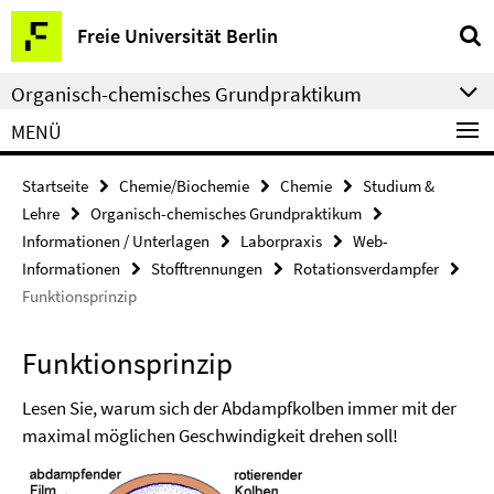
Springe
Service-
Freie Universität Berlin
direkt
Navigation
zu
Organisch-chemisches Grundpraktikum
Inhalt
MENÜ
Startseite
Chemie/Biochemie
Chemie
Studium &
Lehre
Organisch-chemisches Grundpraktikum
Informationen / Unterlagen
Laborpraxis
Web-
Informationen
Stofftrennungen
Rotationsverdampfer
Funktionsprinzip
Funktionsprinzip
Lesen Sie, warum sich der Abdampfkolben immer mit der
maximal möglichen Geschwindigkeit drehen soll!