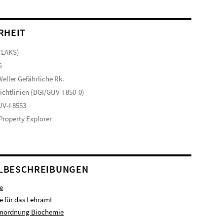
RHEIT
CLAKS)
S
eller Gefährliche Rk.
ichtlinien (BGI/GUV-I 850-0)
V-I 8553
 Property Explorer
LBESCHREIBUNGEN
e
 für das Lehramt
enordnung Biochemie