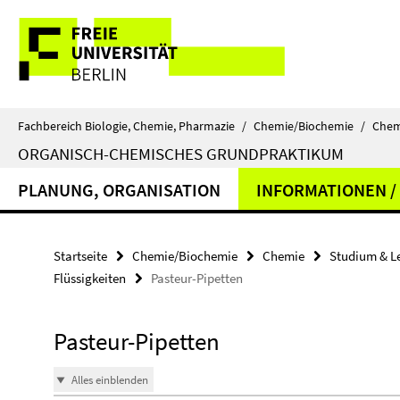
Springe
Service-
direkt
zu
Navigation
Inhalt
Fachbereich Biologie, Chemie, Pharmazie
/
Chemie/Biochemie
/
Chem
ORGANISCH-CHEMISCHES GRUNDPRAKTIKUM
PLANUNG, ORGANISATION
INFORMATIONEN /
Startseite
Chemie/Biochemie
Chemie
Studium & L
Flüssigkeiten
Pasteur-Pipetten
Pasteur-Pipetten
Alles einblenden