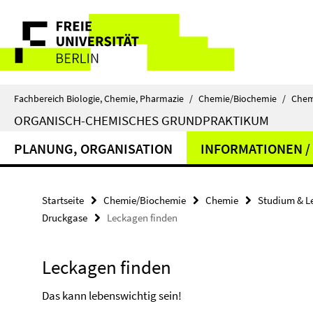
Springe
Service-
direkt
zu
Navigation
Inhalt
Fachbereich Biologie, Chemie, Pharmazie
/
Chemie/Biochemie
/
Chem
ORGANISCH-CHEMISCHES GRUNDPRAKTIKUM
PLANUNG, ORGANISATION
INFORMATIONEN /
Startseite
Chemie/Biochemie
Chemie
Studium & L
Druckgase
Leckagen finden
Leckagen finden
Das kann lebenswichtig sein!