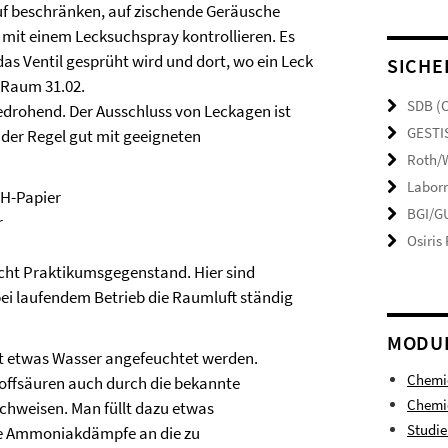
uf beschränken, auf zischende Geräusche
mit einem Lecksuchspray kontrollieren. Es
das Ventil gesprüht wird und dort, wo ein Leck
SICHE
n Raum 31.02.
SDB (
edrohend. Der Ausschluss von Leckagen ist
GESTI
der Regel gut mit geeigneten
Roth/W
Laborr
pH-Papier
BGI/GU
r
Osiris
icht Praktikumsgegenstand. Hier sind
bei laufendem Betrieb die Raumluft ständig
MODU
it etwas Wasser angefeuchtet werden.
Chemi
toffsäuren auch durch die bekannte
Chemie
hweisen. Man füllt dazu etwas
Studi
ie Ammoniakdämpfe an die zu