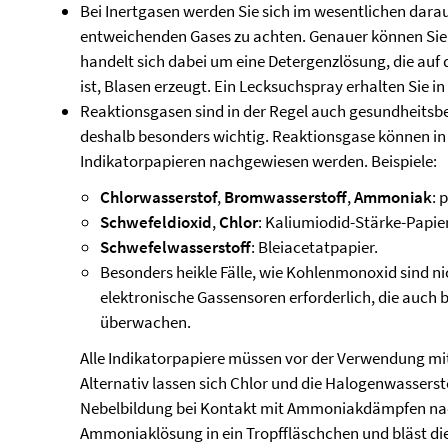
Bei Inertgasen werden Sie sich im wesentlichen dara
entweichenden Gases zu achten. Genauer können Sie 
handelt sich dabei um eine Detergenzlösung, die auf 
ist, Blasen erzeugt. Ein Lecksuchspray erhalten Sie i
Reaktionsgasen sind in der Regel auch gesundheitsb
deshalb besonders wichtig. Reaktionsgase können in 
Indikatorpapieren nachgewiesen werden. Beispiele:
Chlorwasserstof
,
Bromwasserstoff
,
Ammoniak
: 
Schwefeldioxid
,
Chlor
: Kaliumiodid-Stärke-Papie
Schwefelwasserstoff
: Bleiacetatpapier.
Besonders heikle Fälle, wie Kohlenmonoxid sind n
elektronische Gassensoren erforderlich, die auch 
überwachen.
Alle Indikatorpapiere müssen vor der Verwendung m
Alternativ lassen sich Chlor und die Halogenwassers
Nebelbildung bei Kontakt mit Ammoniakdämpfen nac
Ammoniaklösung in ein Tropffläschchen und bläst d