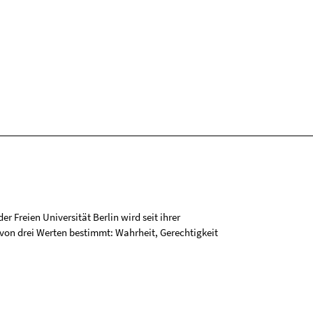
r Freien Universität Berlin wird seit ihrer
on drei Werten bestimmt: Wahrheit, Gerechtigkeit