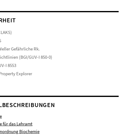
RHEIT
CLAKS)
S
eller Gefährliche Rk.
ichtlinien (BGI/GUV-I 850-0)
V-I 8553
 Property Explorer
LBESCHREIBUNGEN
e
 für das Lehramt
enordnung Biochemie