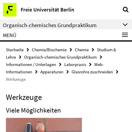
Springe
Service-
Freie Universität Berlin
direkt
Navigation
zu
Organisch-chemisches Grundpraktikum
Inhalt
MENÜ
Startseite
Chemie/Biochemie
Chemie
Studium &
Lehre
Organisch-chemisches Grundpraktikum
Informationen / Unterlagen
Laborpraxis
Web-
Informationen
Apparaturen
Glasrohre zuschneiden
Werkzeuge
Werkzeuge
Viele Möglichkeiten