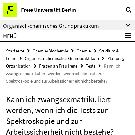
Springe
Service-
Freie Universität Berlin
direkt
Navigation
zu
Organisch-chemisches Grundpraktikum
Inhalt
MENÜ
Startseite
Chemie/Biochemie
Chemie
Studium &
Lehre
Organisch-chemisches Grundpraktikum
Planung,
Organisation
Fragen an Frau Irene
Tests
Kann ich
zwangsexmatrikuliert werden, wenn ich die Tests zur
Spektroskopie und zur Arbeitssicherheit nicht bestehe?
Kann ich zwangsexmatrikuliert
werden, wenn ich die Tests zur
Spektroskopie und zur
Arbeitssicherheit nicht bestehe?