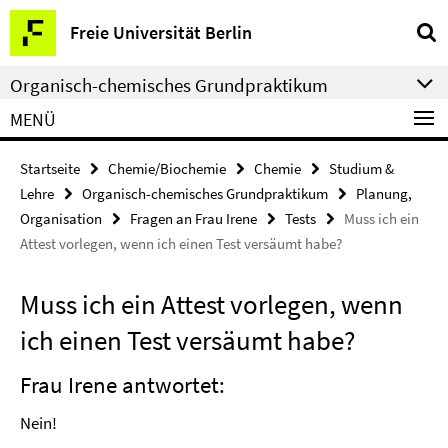
Springe
Service-
Freie Universität Berlin
direkt
Navigation
zu
Organisch-chemisches Grundpraktikum
Inhalt
MENÜ
Startseite
Chemie/Biochemie
Chemie
Studium &
Lehre
Organisch-chemisches Grundpraktikum
Planung,
Organisation
Fragen an Frau Irene
Tests
Muss ich ein
Attest vorlegen, wenn ich einen Test versäumt habe?
Muss ich ein Attest vorlegen, wenn
ich einen Test versäumt habe?
Frau Irene antwortet:
Nein!