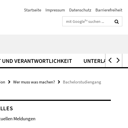
Startseite
Impressum
Datenschutz
Barrierefreiheit
Suchbegriffe
T UND VERANTWORTLICHKEIT
UNTERLAGEN FÜR
ion
Wer muss was machen?
Bachelorstudiengang
LLES
tuellen Meldungen