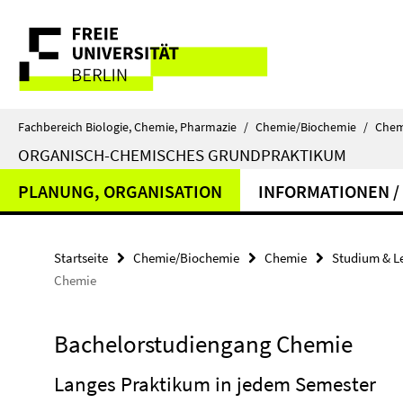
Springe
Service-
direkt
zu
Navigation
Inhalt
Fachbereich Biologie, Chemie, Pharmazie
/
Chemie/Biochemie
/
Chem
ORGANISCH-CHEMISCHES GRUNDPRAKTIKUM
PLANUNG, ORGANISATION
INFORMATIONEN /
Startseite
Chemie/Biochemie
Chemie
Studium & L
Chemie
Bachelorstudiengang Chemie
Langes Praktikum in jedem Semester