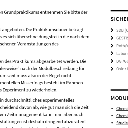
n Grundpraktikums entnehmen Sie bitte der
SICHE
it angeboten. Die Praktikumsdauer beträgt
SDB (
 es sich überschneidungsfrei in die nach dem
GESTI
gesehenen Veranstaltungen des
Roth/W
Laborr
en des Praktikums abgearbeitet werden. Die
BGI/GU
malerweise" nach der Modulbeschreibung für
Osiris
umszeit muss also in der Regel nicht
rimentellen Misserfolgs besteht im Rahmen
as Experiment zu wiederholen.
MODU
ein durchschnittliches experimentelles
cheidend davon ab, wie gut man sich die Zeit
Chemi
 gutem Zeitmanagement kann man aber auch
Chemie
staltungen ist deshalb dringend abzuraten!
Studi