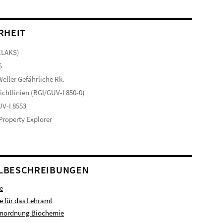
RHEIT
CLAKS)
S
eller Gefährliche Rk.
ichtlinien (BGI/GUV-I 850-0)
V-I 8553
 Property Explorer
LBESCHREIBUNGEN
e
 für das Lehramt
enordnung Biochemie