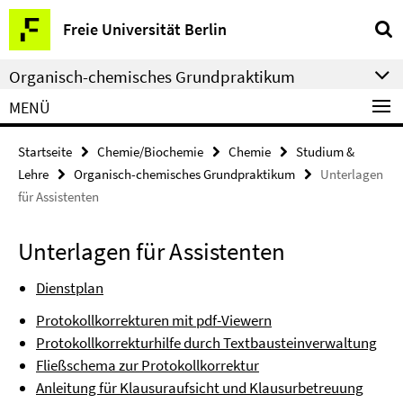
Springe
Service-
Freie Universität Berlin
direkt
Navigation
zu
Organisch-chemisches Grundpraktikum
Inhalt
MENÜ
Startseite
Chemie/Biochemie
Chemie
Studium &
Lehre
Organisch-chemisches Grundpraktikum
Unterlagen
für Assistenten
Unterlagen für Assistenten
Dienstplan
Protokollkorrekturen mit pdf-Viewern
Protokollkorrekturhilfe durch Textbausteinverwaltung
Fließschema zur Protokollkorrektur
Anleitung für Klausuraufsicht und Klausurbetreuung