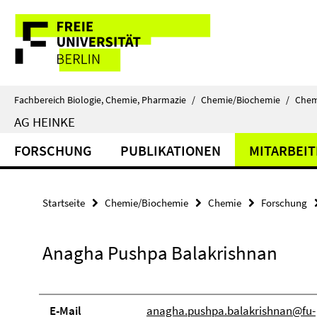
Springe
Service-
direkt
zu
Navigation
Inhalt
Fachbereich Biologie, Chemie, Pharmazie
/
Chemie/Biochemie
/
Chem
AG HEINKE
FORSCHUNG
PUBLIKATIONEN
MITARBEI
Startseite
Chemie/Biochemie
Chemie
Forschung
Anagha Pushpa Balakrishnan
E-Mail
anagha.pushpa.balakrishnan@fu-