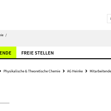
ie
/
TENDE
FREIE STELLEN
Physikalische & Theoretische Chemie
AG Heinke
Mitarbeitend