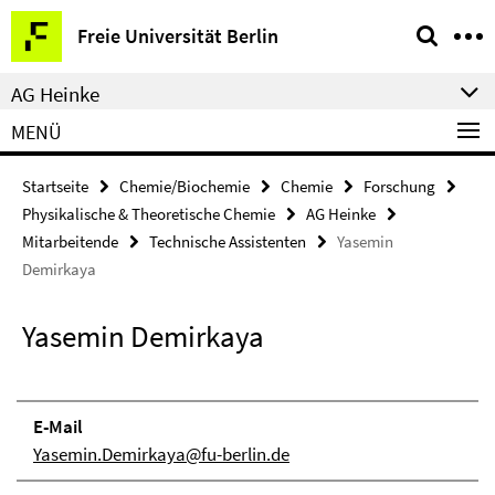
Springe
Service-
Freie Universität Berlin
direkt
Navigation
zu
AG Heinke
Inhalt
MENÜ
Startseite
Chemie/Biochemie
Chemie
Forschung
Physikalische & Theoretische Chemie
AG Heinke
Mitarbeitende
Technische Assistenten
Yasemin
Demirkaya
Yasemin Demirkaya
E-Mail
Yasemin.Demirkaya@fu-berlin.de