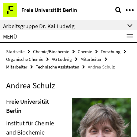
Springe
Service-
Freie Universität Berlin
direkt
Navigation
zu
Arbeitsgruppe Dr. Kai Ludwig
Inhalt
MENÜ
Startseite
Chemie/Biochemie
Chemie
Forschung
Organische Chemie
AG Ludwig
Mitarbeiter
Mitarbeiter
Technische Assistenten
Andrea Schulz
Andrea Schulz
Freie Universität
Berlin
Institut für Chemie
and Biochemie