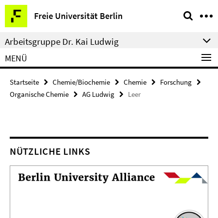
Springe
Service-
Freie Universität Berlin
direkt
Navigation
zu
Arbeitsgruppe Dr. Kai Ludwig
Inhalt
MENÜ
Startseite
Chemie/Biochemie
Chemie
Forschung
Organische Chemie
AG Ludwig
Leer
NÜTZLICHE LINKS