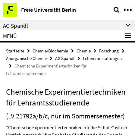
Springe
Service-
Freie Universität Berlin
direkt
Navigation
zu
AG Spandl
Inhalt
MENÜ
Startseite
Chemie/Biochemie
Chemie
Forschung
Anorganische Chemie
AG Spandl
Lehrveranstaltungen
Chemische Experimentiertechniken für
Lehramtsstudierende
Chemische Experimentiertechniken
für Lehramtsstudierende
(LV 21792a/b/c, nur im Sommersemester)
"Chemische Experimentiertechniken für die Schule" ist ein