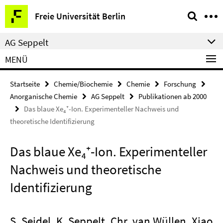
Springe
Service-
Freie Universität Berlin
direkt
Navigation
zu
AG Seppelt
Inhalt
MENÜ
Startseite
Chemie/Biochemie
Chemie
Forschung
Anorganische Chemie
AG Seppelt
Publikationen ab 2000
Das blaue Xe₄⁺-Ion. Experimenteller Nachweis und
theoretische Identifizierung
Das blaue Xe₄⁺-Ion. Experimenteller
Nachweis und theoretische
Identifizierung
S. Seidel, K. Seppelt, Chr. van Wüllen, Xiao