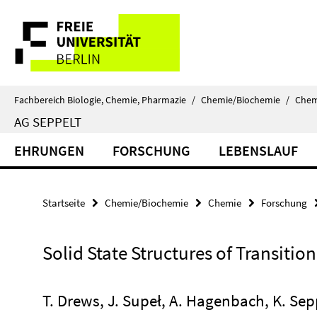
Springe
Service-
direkt
zu
Navigation
Inhalt
Fachbereich Biologie, Chemie, Pharmazie
/
Chemie/Biochemie
/
Chem
AG SEPPELT
EHRUNGEN
FORSCHUNG
LEBENSLAUF
Startseite
Chemie/Biochemie
Chemie
Forschung
Solid State Structures of Transitio
T. Drews, J. Supeł, A. Hagenbach, K. Sep