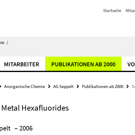
Startseite
Mita
ie
/
MITARBEITER
PUBLIKATIONEN AB 2000
VO
Anorganische Chemie
AG Seppelt
Publikationen ab 2000
S
n Metal Hexafluorides
pelt
– 2006