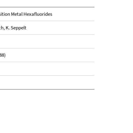
sition Metal Hexafluorides
ch, K. Seppelt
88)