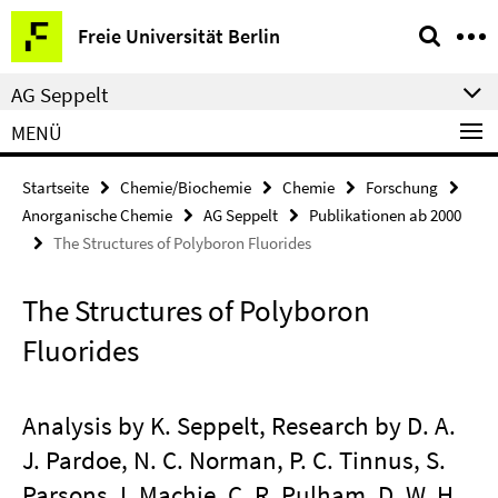
Springe
Service-
Freie Universität Berlin
direkt
Navigation
zu
AG Seppelt
Inhalt
MENÜ
Startseite
Chemie/Biochemie
Chemie
Forschung
Anorganische Chemie
AG Seppelt
Publikationen ab 2000
The Structures of Polyboron Fluorides
The Structures of Polyboron
Fluorides
Analysis by K. Seppelt, Research by D. A.
J. Pardoe, N. C. Norman, P. C. Tinnus, S.
Parsons, I. Machie, C. R. Pulham, D. W. H.