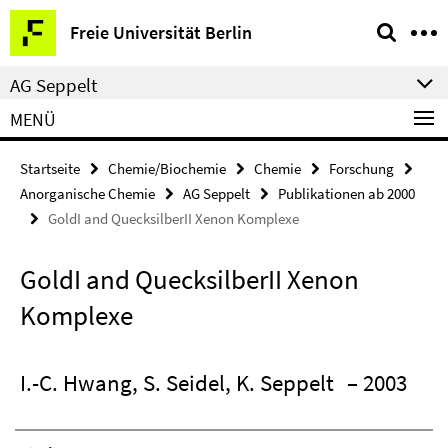
Springe
Service-
Freie Universität Berlin
direkt
Navigation
zu
AG Seppelt
Inhalt
MENÜ
Startseite
Chemie/Biochemie
Chemie
Forschung
Anorganische Chemie
AG Seppelt
Publikationen ab 2000
GoldI and QuecksilberII Xenon Komplexe
GoldI and QuecksilberII Xenon
Komplexe
I.-C. Hwang, S. Seidel, K. Seppelt
– 2003