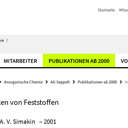
Startseite
Mita
ie
/
MITARBEITER
PUBLIKATIONEN AB 2000
VO
Anorganische Chemie
AG Seppelt
Publikationen ab 2000
V
zen von Feststoffen
 A. V. Simakin
– 2001