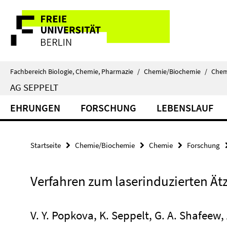
Springe
Service-
direkt
zu
Navigation
Inhalt
Fachbereich Biologie, Chemie, Pharmazie
/
Chemie/Biochemie
/
Chem
AG SEPPELT
EHRUNGEN
FORSCHUNG
LEBENSLAUF
Startseite
Chemie/Biochemie
Chemie
Forschung
Verfahren zum laserinduzierten Ät
V. Y. Popkova, K. Seppelt, G. A. Shafeew,