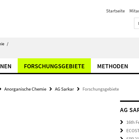
Startseite
Mita
ie
/
NNEN
FORSCHUNGSGEBIETE
METHODEN
Anorganische Chemie
AG Sarkar
Forschungsgebiete
AG SA
16th F
ECOS
SPP 2