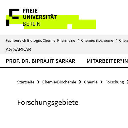
Springe
Service-
direkt
zu
Navigation
Inhalt
Fachbereich Biologie, Chemie, Pharmazie
/
Chemie/Biochemie
/
Chem
AG SARKAR
PROF. DR. BIPRAJIT SARKAR
MITARBEITER*I
Startseite
Chemie/Biochemie
Chemie
Forschung
Forschungsgebiete