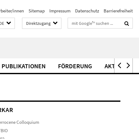
rbeiter/innen
Sitemap
Impressum
Datenschutz
Barrierefreiheit
Suchbegriffe
DE
Direktzugang
PUBLIKATIONEN
FÖRDERUNG
AKTIVITÄTE
RKAR
errocene Colloquium
TBIO
102