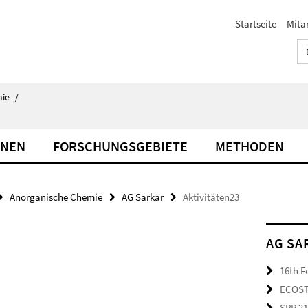
Startseite
Mita
ie
/
NNEN
FORSCHUNGSGEBIETE
METHODEN
Anorganische Chemie
AG Sarkar
Aktivitäten23
AG SA
16th F
ECOS
SPP 2