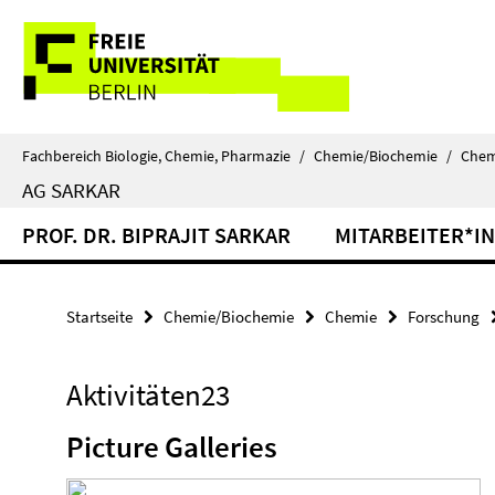
Springe
Service-
direkt
zu
Navigation
Inhalt
Fachbereich Biologie, Chemie, Pharmazie
/
Chemie/Biochemie
/
Chem
AG SARKAR
PROF. DR. BIPRAJIT SARKAR
MITARBEITER*I
Startseite
Chemie/Biochemie
Chemie
Forschung
Aktivitäten23
Picture Galleries