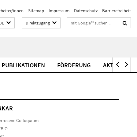
rbeiter/innen
Sitemap
Impressum
Datenschutz
Barrierefreiheit
Suchbegriffe
DE
Direktzugang
PUBLIKATIONEN
FÖRDERUNG
AKTIVITÄTE
RKAR
errocene Colloquium
TBIO
102