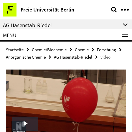
Springe
Service-
Freie Universität Berlin
direkt
Navigation
zu
AG Hasenstab-Riedel
Inhalt
MENÜ
Startseite
Chemie/Biochemie
Chemie
Forschung
Anorganische Chemie
AG Hasenstab-Riedel
video
Play