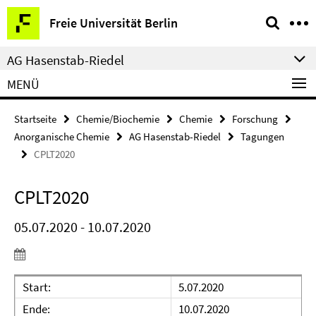
Springe
Service-
Freie Universität Berlin
direkt
Navigation
zu
AG Hasenstab-Riedel
Inhalt
MENÜ
Startseite
Chemie/Biochemie
Chemie
Forschung
Anorganische Chemie
AG Hasenstab-Riedel
Tagungen
CPLT2020
CPLT2020
05.07.2020 - 10.07.2020
Start:
5.07.2020
Ende:
10.07.2020