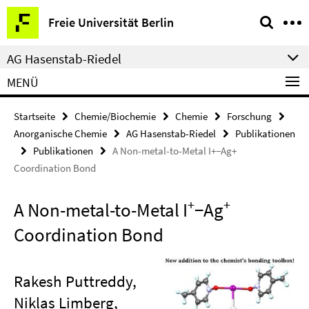
Springe
Service-
Freie Universität Berlin
direkt
Navigation
zu
AG Hasenstab-Riedel
Inhalt
MENÜ
Startseite
Chemie/Biochemie
Chemie
Forschung
Anorganische Chemie
AG Hasenstab-Riedel
Publikationen
Publikationen
A Non-metal-to-Metal I+−Ag+
Coordination Bond
+
+
A Non-metal-to-Metal I
−Ag
Coordination Bond
Rakesh Puttreddy,
Niklas Limberg,