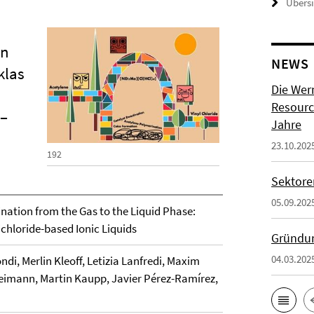
Übers
in
NEWS
klas
Die Wer
Resource
–
Jahre
23.10.202
192
Sektore
05.09.202
nation from the Gas to the Liquid Phase:
ichloride-based Ionic Liquids
Gründun
04.03.202
ndi, Merlin Kleoff, Letizia Lanfredi, Maxim
eimann, Martin Kaupp, Javier Pérez-Ramírez,