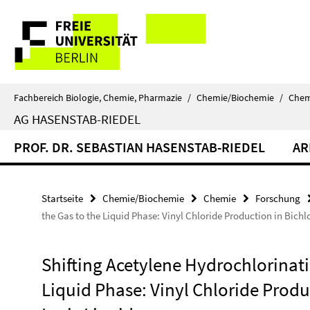
Springe
Service-
direkt
zu
Navigation
Inhalt
Fachbereich Biologie, Chemie, Pharmazie
/
Chemie/Biochemie
/
Chem
AG HASENSTAB-RIEDEL
PROF. DR. SEBASTIAN HASENSTAB-RIEDEL
AR
Startseite
Chemie/Biochemie
Chemie
Forschung
the Gas to the Liquid Phase: Vinyl Chloride Production in Bichl
Shifting Acetylene Hydrochlorinati
Liquid Phase: Vinyl Chloride Produ