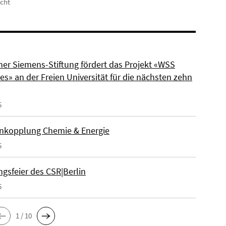
icht
ner Siemens-Stiftung fördert das Projekt «WSS
s» an der Freien Universität für die nächsten zehn
5
nkopplung Chemie & Energie
5
gsfeier des CSR|Berlin
5
1 / 10