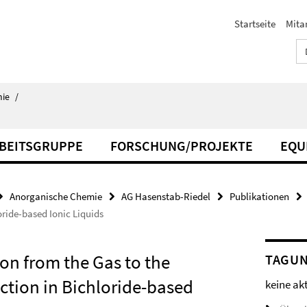
Startseite
Mita
ie
/
BEITSGRUPPE
FORSCHUNG/PROJEKTE
EQU
Anorganische Chemie
AG Hasenstab-Riedel
Publikationen
oride-based Ionic Liquids
on from the Gas to the
TAGU
ction in Bichloride-based
keine ak