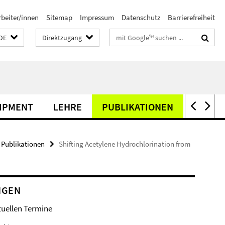
rbeiter/innen
Sitemap
Impressum
Datenschutz
Barrierefreiheit
Suchbegriffe
DE
Direktzugang
IPMENT
LEHRE
PUBLIKATIONEN
TAGUN
Publikationen
Shifting Acetylene Hydrochlorination from
NGEN
tuellen Termine