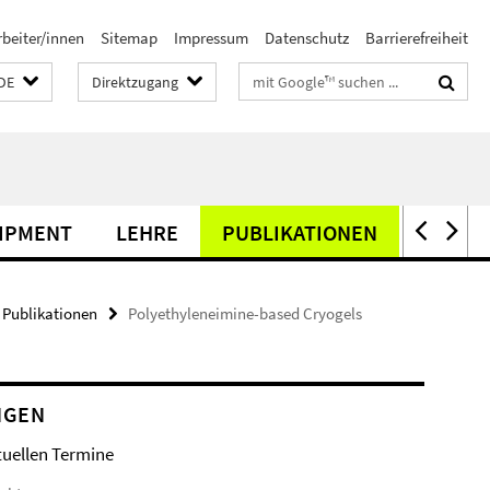
rbeiter/innen
Sitemap
Impressum
Datenschutz
Barrierefreiheit
Suchbegriffe
DE
Direktzugang
IPMENT
LEHRE
PUBLIKATIONEN
TAGUN
Publikationen
Polyethyleneimine-based Cryogels
NGEN
tuellen Termine