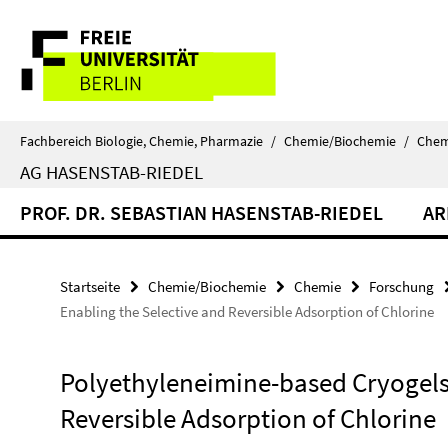
Springe
Service-
direkt
zu
Navigation
Inhalt
Fachbereich Biologie, Chemie, Pharmazie
/
Chemie/Biochemie
/
Chem
AG HASENSTAB-RIEDEL
PROF. DR. SEBASTIAN HASENSTAB-RIEDEL
AR
Startseite
Chemie/Biochemie
Chemie
Forschung
Enabling the Selective and Reversible Adsorption of Chlorine
Polyethyleneimine-based Cryogels 
Reversible Adsorption of Chlorine