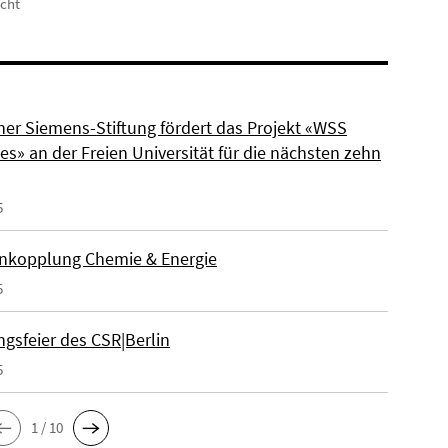
icht
ner Siemens-Stiftung fördert das Projekt «WSS
s» an der Freien Universität für die nächsten zehn
5
nkopplung Chemie & Energie
5
gsfeier des CSR|Berlin
5
1 / 10