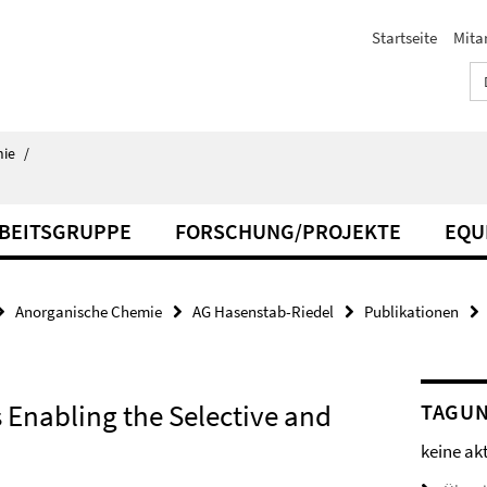
Startseite
Mita
ie
/
BEITSGRUPPE
FORSCHUNG/PROJEKTE
EQU
Anorganische Chemie
AG Hasenstab-Riedel
Publikationen
Enabling the Selective and
TAGU
keine ak