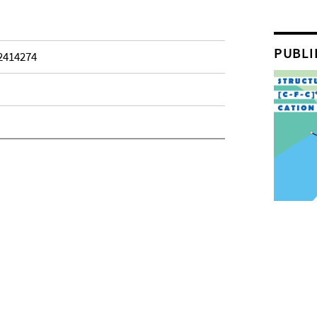
PUBLI
 2414274