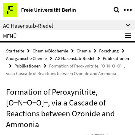
Springe
Service-
Freie Universität Berlin
direkt
Navigation
zu
AG Hasenstab-Riedel
Inhalt
MENÜ
Startseite
Chemie/Biochemie
Chemie
Forschung
Anorganische Chemie
AG Hasenstab-Riedel
Publikationen
Publikationen
Formation of Peroxynitrite, [O−N−O−O]−,
via a Cascade of Reactions between Ozonide and Ammonia
Formation of Peroxynitrite,
[O−N−O−O]−, via a Cascade of
Reactions between Ozonide and
Ammonia