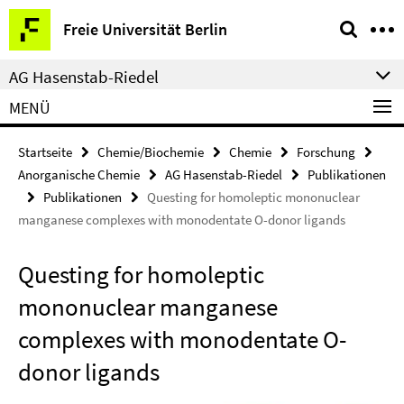
Springe
Service-
Freie Universität Berlin
direkt
Navigation
zu
AG Hasenstab-Riedel
Inhalt
MENÜ
Startseite
Chemie/Biochemie
Chemie
Forschung
Anorganische Chemie
AG Hasenstab-Riedel
Publikationen
Publikationen
Questing for homoleptic mononuclear
manganese complexes with monodentate O-donor ligands
Questing for homoleptic
mononuclear manganese
complexes with monodentate O-
donor ligands