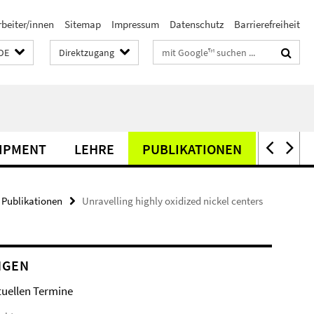
rbeiter/innen
Sitemap
Impressum
Datenschutz
Barrierefreiheit
Suchbegriffe
DE
Direktzugang
IPMENT
LEHRE
PUBLIKATIONEN
TAGUN
Publikationen
Unravelling highly oxidized nickel centers
NGEN
tuellen Termine