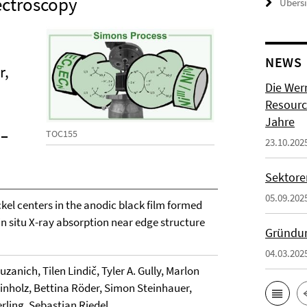
ectroscopy
Übers
NEWS
r,
Die Wer
Resource
Jahre
–
TOC155
23.10.202
Sektore
05.09.202
ckel centers in the anodic black film formed
n situ X-ray absorption near edge structure
Gründun
04.03.202
anich, Tilen Lindič, Tyler A. Gully, Marlon
inholz, Bettina Röder, Simon Steinhauer,
ling, Sebastian Riedel