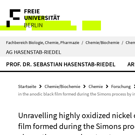
Springe
Service-
direkt
zu
Navigation
Inhalt
Fachbereich Biologie, Chemie, Pharmazie
/
Chemie/Biochemie
/
Chem
AG HASENSTAB-RIEDEL
PROF. DR. SEBASTIAN HASENSTAB-RIEDEL
AR
Startseite
Chemie/Biochemie
Chemie
Forschung
in the anodic black film formed during the Simons process by i
Unravelling highly oxidized nickel 
film formed during the Simons proc