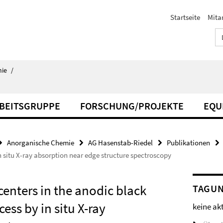
Startseite
Mita
ie
/
BEITSGRUPPE
FORSCHUNG/PROJEKTE
EQU
Anorganische Chemie
AG Hasenstab-Riedel
Publikationen
n situ X-ray absorption near edge structure spectroscopy
centers in the anodic black
TAGU
ess by in situ X-ray
keine ak