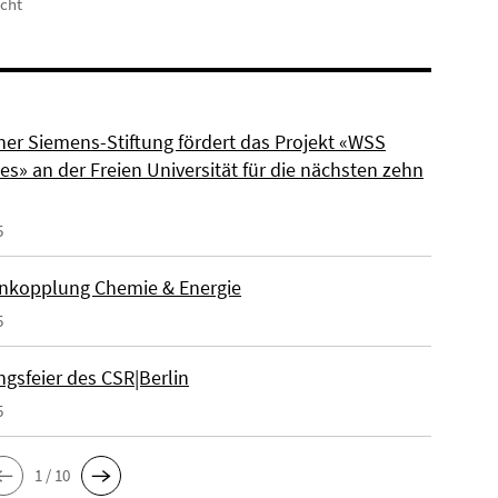
icht
ner Siemens-Stiftung fördert das Projekt «WSS
s» an der Freien Universität für die nächsten zehn
5
nkopplung Chemie & Energie
5
gsfeier des CSR|Berlin
5
1 / 10