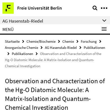
Springe
Service-
Freie Universität Berlin
direkt
Navigation
zu
AG Hasenstab-Riedel
Inhalt
MENÜ
Startseite
Chemie/Biochemie
Chemie
Forschung
Anorganische Chemie
AG Hasenstab-Riedel
Publikationen
Publikationen
Observation and Characterization of the
Hg-O Diatomic Molecule: A Matrix-Isolation and Quantum-
Chemical Investigation
Observation and Characterization of
the Hg-O Diatomic Molecule: A
Matrix-Isolation and Quantum-
Chemical Investigation