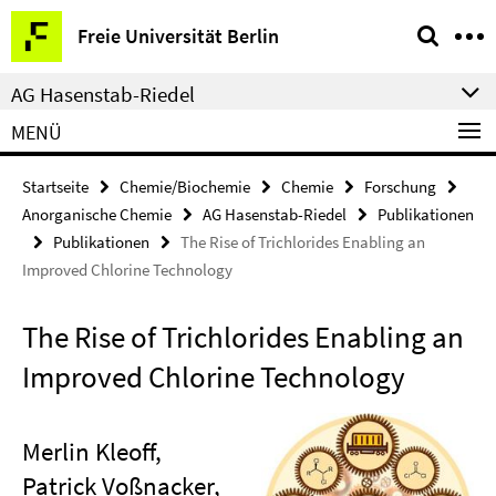
Springe
Service-
Freie Universität Berlin
direkt
Navigation
zu
AG Hasenstab-Riedel
Inhalt
MENÜ
Startseite
Chemie/Biochemie
Chemie
Forschung
Anorganische Chemie
AG Hasenstab-Riedel
Publikationen
Publikationen
The Rise of Trichlorides Enabling an
Improved Chlorine Technology
The Rise of Trichlorides Enabling an
Improved Chlorine Technology
Merlin Kleoff,
Patrick Voßnacker,