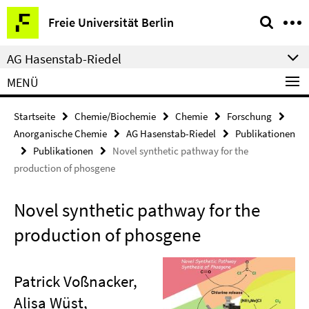
Springe
Service-
Freie Universität Berlin
direkt
Navigation
zu
AG Hasenstab-Riedel
Inhalt
MENÜ
Startseite
Chemie/Biochemie
Chemie
Forschung
Anorganische Chemie
AG Hasenstab-Riedel
Publikationen
Publikationen
Novel synthetic pathway for the
production of phosgene
Novel synthetic pathway for the
production of phosgene
Patrick Voßnacker,
Alisa Wüst,