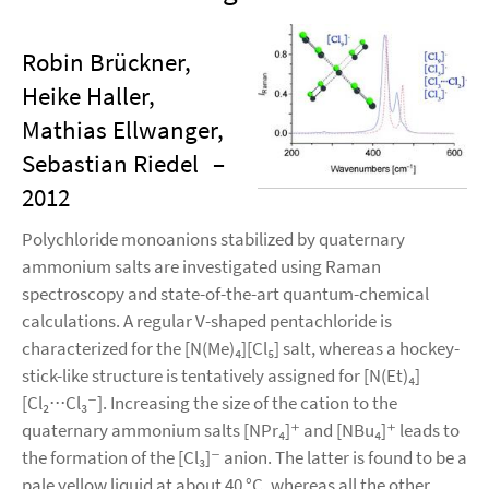
Robin Brückner,
Heike Haller,
Mathias Ellwanger,
Sebastian Riedel
–
2012
Polychloride monoanions stabilized by quaternary
ammonium salts are investigated using Raman
spectroscopy and state-of-the-art quantum-chemical
calculations. A regular V-shaped pentachloride is
characterized for the [N(Me)₄][Cl₅] salt, whereas a hockey-
stick-like structure is tentatively assigned for [N(Et)₄]
[Cl₂⋅⋅⋅Cl₃⁻]. Increasing the size of the cation to the
quaternary ammonium salts [NPr₄]⁺ and [NBu₄]⁺ leads to
the formation of the [Cl₃]⁻ anion. The latter is found to be a
pale yellow liquid at about 40 °C, whereas all the other