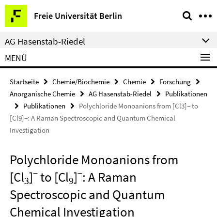
Springe
Service-
Freie Universität Berlin
direkt
Navigation
zu
AG Hasenstab-Riedel
Inhalt
MENÜ
Startseite
Chemie/Biochemie
Chemie
Forschung
Anorganische Chemie
AG Hasenstab-Riedel
Publikationen
Publikationen
Polychloride Monoanions from [Cl3]− to
[Cl9]−: A Raman Spectroscopic and Quantum Chemical
Investigation
Polychloride Monoanions from
−
−
[Cl
]
to [Cl
]
: A Raman
3
9
Spectroscopic and Quantum
Chemical Investigation