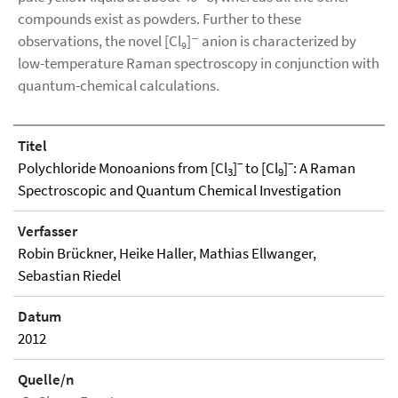
compounds exist as powders. Further to these
observations, the novel [Cl₉]⁻ anion is characterized by
low-temperature Raman spectroscopy in conjunction with
quantum-chemical calculations.
Titel
−
−
Polychloride Monoanions from [Cl
]
to [Cl
]
: A Raman
3
9
Spectroscopic and Quantum Chemical Investigation
Verfasser
Robin Brückner, Heike Haller, Mathias Ellwanger,
Sebastian Riedel
Datum
2012
Quelle/n