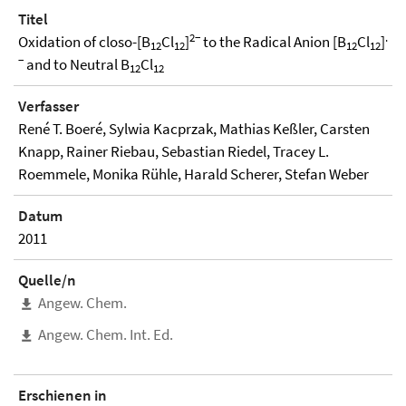
Titel
2−
.
Oxidation of closo-[B
Cl
]
to the Radical Anion [B
Cl
]
12
12
12
12
−
and to Neutral B
Cl
12
12
Verfasser
René T. Boeré, Sylwia Kacprzak, Mathias Keßler, Carsten
Knapp, Rainer Riebau, Sebastian Riedel, Tracey L.
Roemmele, Monika Rühle, Harald Scherer, Stefan Weber
Datum
2011
Quelle/n
Angew. Chem.
Angew. Chem. Int. Ed.
Erschienen in