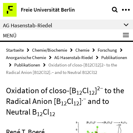
Springe
Service-
Freie Universität Berlin
direkt
Navigation
zu
AG Hasenstab-Riedel
Inhalt
MENÜ
Startseite
Chemie/Biochemie
Chemie
Forschung
Anorganische Chemie
AG Hasenstab-Riedel
Publikationen
Publikationen
Oxidation of closo-[B12Cl12]2− to the
Radical Anion [B12Cl12].− and to Neutral B12Cl12
2−
Oxidation of closo-[B
Cl
]
to the
12
12
.−
Radical Anion [B
Cl
]
and to
12
12
Neutral B
Cl
12
12
René T. Boeré,