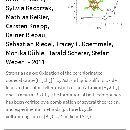
Sylwia Kacprzak,
Mathias Keßler,
Carsten Knapp,
Rainer Riebau,
Sebastian Riedel, Tracey L. Roemmele,
Monika Rühle, Harald Scherer, Stefan
Weber
– 2011
Strong as an ox: Oxidation of the perchlorinated
dodecaborate [B₁₂Cl₁₂]²⁻ by AsF5 in liquid sulfur dioxide
leads to the Jahn–Teller‐distorted radical anion [B₁₂Cl₁₂]‧⁻
and to neutral B₁₂Cl₁₂. The formation of both compounds
has been verified by a combination of several theoretical
and experimental methods (pictured: cyclic
voltammogram of [B₁₂Cl₁₂]²⁻ in liquid SO₂).