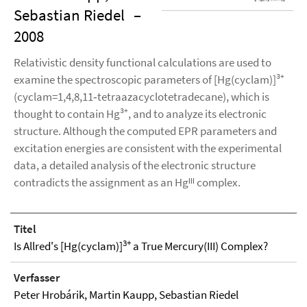
Sebastian Riedel
–
2008
Relativistic density functional calculations are used to
examine the spectroscopic parameters of [Hg(cyclam)]³⁺
(cyclam=1,4,8,11‐tetraazacyclotetradecane), which is
thought to contain Hg³⁺, and to analyze its electronic
structure. Although the computed EPR parameters and
excitation energies are consistent with the experimental
data, a detailed analysis of the electronic structure
contradicts the assignment as an Hgᴵᴵᴵ complex.
Titel
3+
Is Allred's [Hg(cyclam)]
a True Mercury(III) Complex?
Verfasser
Peter Hrobárik, Martin Kaupp, Sebastian Riedel