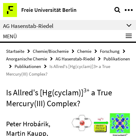
Springe
Service-
Freie Universität Berlin
direkt
Navigation
zu
AG Hasenstab-Riedel
Inhalt
MENÜ
Startseite
Chemie/Biochemie
Chemie
Forschung
Anorganische Chemie
AG Hasenstab-Riedel
Publikationen
Publikationen
Is Allred's [Hg(cyclam)]3+ a True
Mercury(III) Complex?
3+
Is Allred's [Hg(cyclam)]
a True
Mercury(III) Complex?
Peter Hrobárik,
Martin Kaupp,