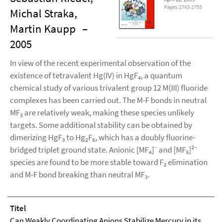
Michal Straka,
Martin Kaupp
–
2005
In view of the recent experimental observation of the
existence of tetravalent Hg(IV) in HgF₄, a quantum
chemical study of various trivalent group 12 M(III) fluoride
complexes has been carried out. The M-F bonds in neutral
MF₃ are relatively weak, making these species unlikely
targets. Some additional stability can be obtained by
dimerizing HgF₃ to Hg₂F₆, which has a doubly fluorine-
bridged triplet ground state. Anionic [MF₄]⁻ and [MF₅]²⁻
species are found to be more stable toward F₂ elimination
and M-F bond breaking than neutral MF₃.
Titel
Can Weakly Coordinating Anions Stabilize Mercury in its