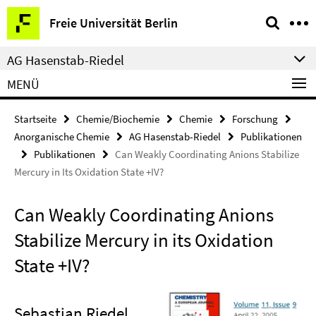
Springe
Service-
Freie Universität Berlin
direkt
Navigation
zu
AG Hasenstab-Riedel
Inhalt
MENÜ
Startseite
Chemie/Biochemie
Chemie
Forschung
Anorganische Chemie
AG Hasenstab-Riedel
Publikationen
Publikationen
Can Weakly Coordinating Anions Stabilize
Mercury in Its Oxidation State +IV?
Can Weakly Coordinating Anions
Stabilize Mercury in its Oxidation
State +IV?
Sebastian Riedel,