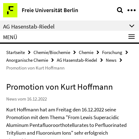
Springe
Service-
Freie Universität Berlin
direkt
Navigation
zu
AG Hasenstab-Riedel
Inhalt
MENÜ
Startseite
Chemie/Biochemie
Chemie
Forschung
Anorganische Chemie
AG Hasenstab-Riedel
News
Promotion von Kurt Hoffmann
Promotion von Kurt Hoffmann
News vom 16.12.2022
Kurt Hoffmann hat am Freitag den 16.12.2022 seine
Promotion mit dem Thema "From Lewis Superacidic
Aluminum Pentafluoroorthotellurates to Perfluorinated
Tritylium and Fluoronium Ions" sehr erfolgreich