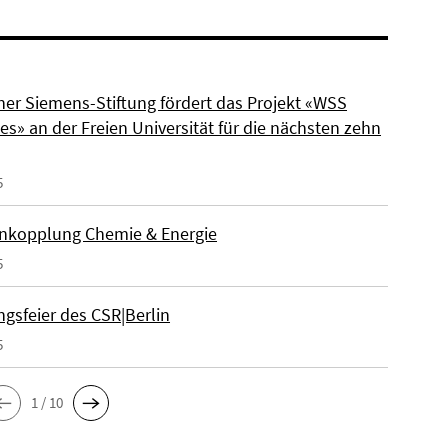
ner Siemens-Stiftung fördert das Projekt «WSS
s» an der Freien Universität für die nächsten zehn
5
nkopplung Chemie & Energie
5
gsfeier des CSR|Berlin
5
1 / 10