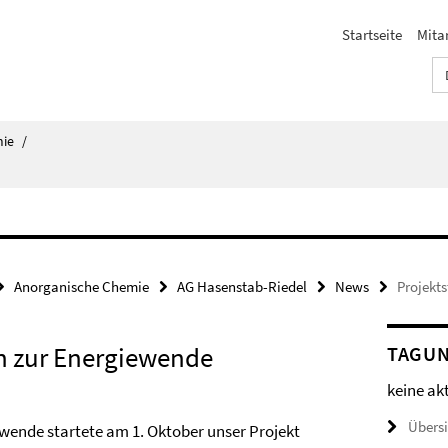
Startseite
Mita
ie
/
Anorganische Chemie
AG Hasenstab-Riedel
News
Projekts
en zur Energiewende
TAGU
keine ak
Übers
wende startete am 1. Oktober unser Projekt