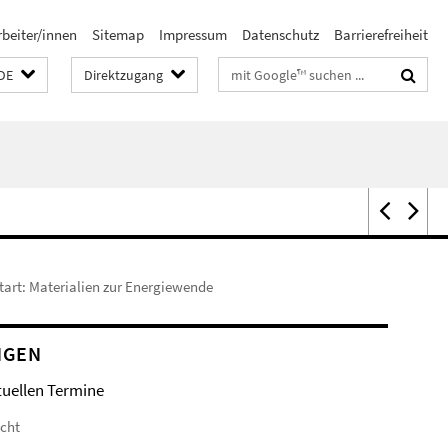
rbeiter/innen
Sitemap
Impressum
Datenschutz
Barrierefreiheit
Suchbegriffe
DE
Direktzugang
tart: Materialien zur Energiewende
NGEN
tuellen Termine
icht