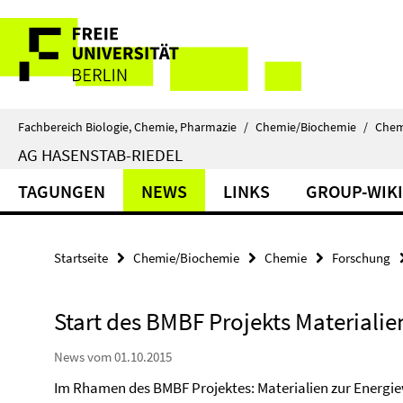
Springe
Service-
direkt
zu
Navigation
Inhalt
Fachbereich Biologie, Chemie, Pharmazie
/
Chemie/Biochemie
/
Chem
AG HASENSTAB-RIEDEL
TAGUNGEN
NEWS
LINKS
GROUP-WIKI
Startseite
Chemie/Biochemie
Chemie
Forschung
Start des BMBF Projekts Materiali
News vom 01.10.2015
Im Rhamen des BMBF Projektes: Materialien zur Energie