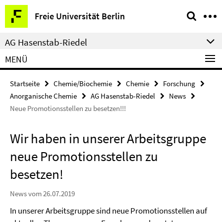
Springe
Service-
Freie Universität Berlin
direkt
Navigation
zu
AG Hasenstab-Riedel
Inhalt
MENÜ
Startseite
Chemie/Biochemie
Chemie
Forschung
Anorganische Chemie
AG Hasenstab-Riedel
News
Neue Promotionsstellen zu besetzen!!!
Wir haben in unserer Arbeitsgruppe
neue Promotionsstellen zu
besetzen!
News vom 26.07.2019
In unserer Arbeitsgruppe sind neue Promotionsstellen auf