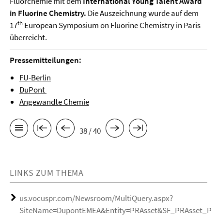
Fluorchemie mit dem
International Young Talent Award
in Fluorine Chemistry.
Die Auszeichnung wurde auf dem
th
17
European Symposium on Fluorine Chemistry in Paris
überreicht.
Pressemitteilungen:
FU-Berlin
DuPont
Angewandte Chemie
38 / 40
LINKS ZUM THEMA
us.vocuspr.com/Newsroom/MultiQuery.aspx?
SiteName=DupontEMEA&Entity=PRAsset&SF_PRAsset_PRA