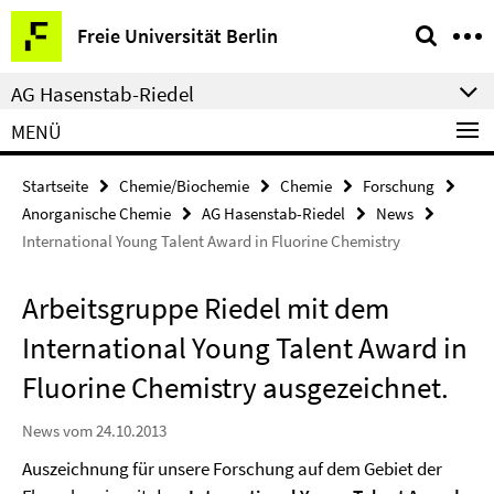
Springe
Service-
Freie Universität Berlin
direkt
Navigation
zu
AG Hasenstab-Riedel
Inhalt
MENÜ
Startseite
Chemie/Biochemie
Chemie
Forschung
Anorganische Chemie
AG Hasenstab-Riedel
News
International Young Talent Award in Fluorine Chemistry
Arbeitsgruppe Riedel mit dem
International Young Talent Award in
Fluorine Chemistry ausgezeichnet.
News vom 24.10.2013
Auszeichnung für unsere Forschung auf dem Gebiet der